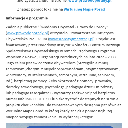
Skorzystać z chatu na stronie:
www.prawodoporady.pl
Znaleźć pomoc lokalnie na
Wirtualnej Mapie Porad
Informacje o programie
Zadanie publiczne “Świadomy Obywatel - Prawo do Porady”
(
www.prawodoporady.pl
) otrzymało Stowarzyszenie Inicjatywa
Obywatelska Pro Civium (
www.stopstygmatyzacji.pl
). Projekt jest
finansowany przez Narodowy Instytut Wolności - Centrum Rozwoju
Społeczeństwa Obywatelskiego w ramach Rządowego Programu
Wspierania Rozwoju Organizacji Poradniczych na lata 2022 – 2033.
Jego celem jest świadczenie obywatelom (Szczególnie mniej
zamożnym, chorym, z niepełnosprawnościami, stygmatyzowanym,
w przemocy, w uzależnieniach, samotnym, w traumie, seniorom,
itd.), bezpłatnej pomocy. Żeby skorzystać z pomocy: prawnika,
doradcy zawodowego, psychologa, pedagoga dzieci i młodzieży
lub pedagoga resocjalizacji - wystarczy zadzwonić pod bezpłatny
numer infolinii 800 201 211 lub skorzystać z dostępnych na stronie
projektu chat kanałów. Dla zainteresowanych dostępna jest również
Wirtualna Mapa Porad, w której każdy znajdzie pomoc najbliżej
miejsca swojego zamieszkania i w wybranej kategorii.